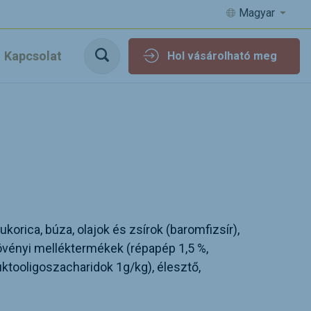
Magyar
Kapcsolat
Hol vásárolható meg
korica, búza, olajok és zsírok (baromfizsír),
növényi melléktermékek (répapép 1,5 %,
uktooligoszacharidok 1g/kg), élesztő,