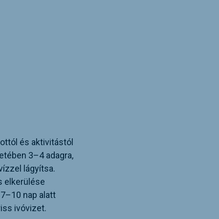
ottól és aktivitástól
setében 3–4 adagra,
ízzel lágyítsa.
s elkerülése
 7–10 nap alatt
ss ivóvizet.