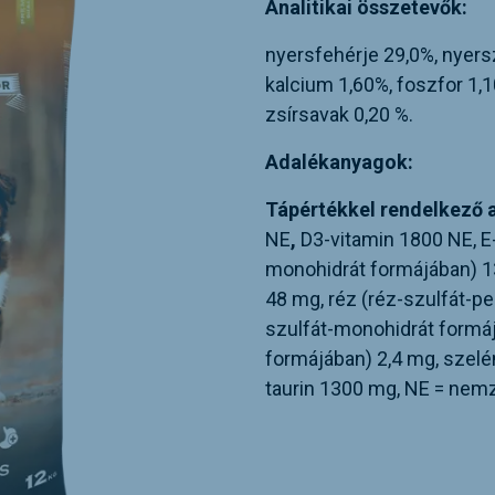
Analitikai összetevők:
nyersfehérje 29,0%, nyers
kalcium 1,60%, foszfor 1,
zsírsavak 0,20 %.
Adalékanyagok:
Tápértékkel rendelkező 
NE
,
D3-vitamin 1800 NE, E-
monohidrát formájában) 
48 mg, réz (réz-szulfát-pe
szulfát-monohidrát formáj
formájában) 2,4 mg, szelé
taurin 1300 mg, NE = nem