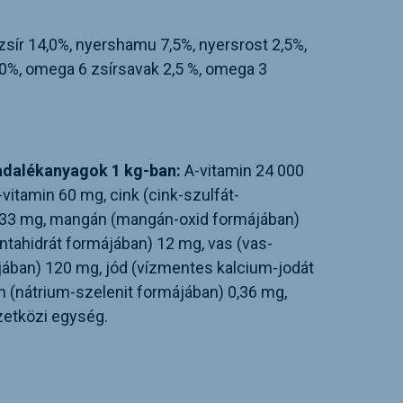
zsír 14,0%, nyershamu 7,5%, nyersrost 2,5%,
10%, omega 6 zsírsavak 2,5 %, omega 3
adalékanyagok 1 kg-ban:
A-vitamin 24 000
vitamin 60 mg, cink (cink-szulfát-
133 mg, mangán (mangán-oxid formájában)
ntahidrát formájában) 12 mg, vas (vas-
ában) 120 mg, jód (vízmentes kalcium-jodát
n (nátrium-szelenit formájában) 0,36 mg,
zetközi egység.