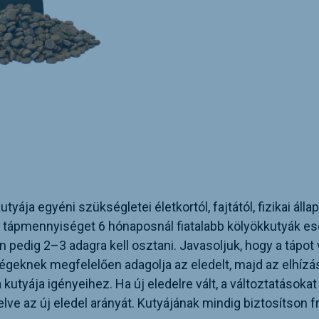
ája egyéni szükségletei életkortól, fajtától, fizikai állap
pi tápmennyiséget 6 hónaposnál fiatalabb kölyökkutyák e
edig 2–3 adagra kell osztani. Javasoljuk, hogy a tápot v
eknek megfelelően adagolja az eledelt, majd az elhízá
utyája igényeihez. Ha új eledelre vált, a változtatásokat
e az új eledel arányát. Kutyájának mindig biztosítson fri