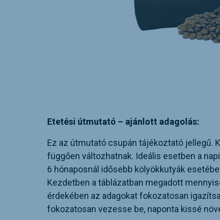
Etetési útmutató – ajánlott adagolás:
Ez az útmutató csupán tájékoztató jellegű. Kuty
függően változhatnak. Ideális esetben a na
6 hónaposnál idősebb kölyökkutyák esetében p
Kezdetben a táblázatban megadott mennyiség
érdekében az adagokat fokozatosan igazítsa k
fokozatosan vezesse be, naponta kissé növelv