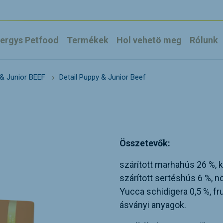
ergys Petfood
Termékek
Hol vehetö meg
Rólunk
Detail Puppy & Junior Beef
& Junior BEEF
Összetevők:
szárított marhahús 26 %, ku
szárított sertéshús 6 %, 
Yucca schidigera 0,5 %, fr
ásványi anyagok.